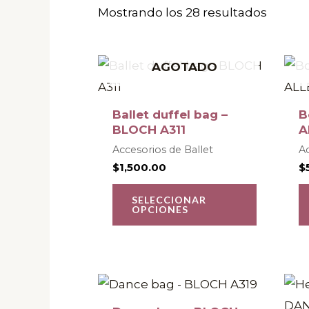
Mostrando los 28 resultados
Este
AGOTADO
product
tiene
Ballet duffel bag –
B
múltiple
BLOCH A311
A
variantes
Accesorios de Ballet
Ac
$
1,500.00
$
Las
opcione
SELECCIONAR
OPCIONES
se
pueden
elegir
en
Este
la
product