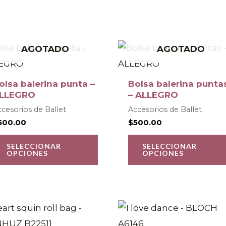
Este
AGOTADO
AGOTADO
o
producto
tiene
olsa balerina punta –
Bolsa balerina punta
s
múltiples
LLEGRO
– ALLEGRO
.
variantes.
cesorios de Ballet
Accesorios de Ballet
500.00
$
500.00
Las
s
opciones
SELECCIONAR
SELECCIONAR
OPCIONES
OPCIONES
se
pueden
elegir
en
la
o