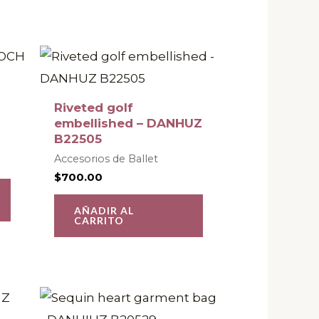
Este
producto
tiene
Riveted golf
múltiples
embellished – DANHUZ
B22505
variantes.
Accesorios de Ballet
Las
$
700.00
opciones
se
AÑADIR AL
CARRITO
pueden
elegir
en
la