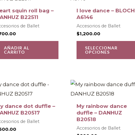
página
eart squin roll bag –
I love dance – BLOCH
de
s
ANHUZ B22511
A6146
o
producto
.
cesorios de Ballet
Accesorios de Ballet
700.00
$
1,200.00
s
AÑADIR AL
SELECCIONAR
CARRITO
OPCIONES
Este
producto
tiene
y dance dot duffle –
My rainbow dance
múltiples
ANHUZ B20517
duffle – DANHUZ
B20518
o
variantes.
cesorios de Ballet
Accesorios de Ballet
600.00
Las