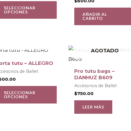
$
600.00
opciones
SELECCIONAR
OPCIONES
se
AÑADIR AL
CARRITO
pueden
elegir
en
AGOTADO
Este
la
AGOTADO
producto
página
orta tutu – ALLEGRO
tiene
de
Pro tutu bags –
cesorios de Ballet
múltiples
DANHUZ B609
producto
600.00
variantes.
Accesorios de Ballet
SELECCIONAR
$
750.00
Las
OPCIONES
opciones
LEER MÁS
se
pueden