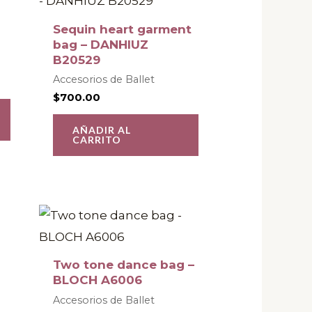
página
de
Sequin heart garment
bag – DANHIUZ
producto
B20529
Accesorios de Ballet
$
700.00
AÑADIR AL
CARRITO
Este
Este
producto
producto
tiene
tiene
Two tone dance bag –
múltiples
múltiples
BLOCH A6006
variantes.
variantes.
Accesorios de Ballet