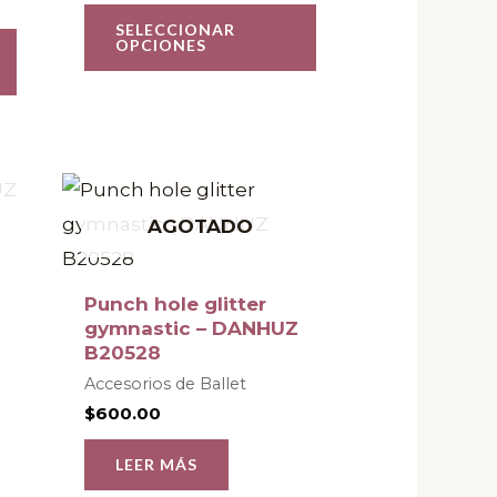
opciones
SELECCIONAR
OPCIONES
se
pueden
elegir
en
la
página
AGOTADO
de
producto
Punch hole glitter
gymnastic – DANHUZ
B20528
Accesorios de Ballet
$
600.00
LEER MÁS