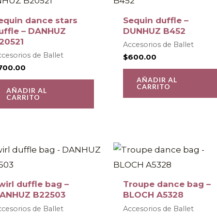
o
equin dance stars
Sequin duffle –
s
uffle – DANHUZ
DUNHUZ B452
20521
.
Accesorios de Ballet
cesorios de Ballet
$
600.00
700.00
s
AÑADIR AL
CARRITO
AÑADIR AL
CARRITO
wirl duffle bag –
Troupe dance bag –
ANHUZ B22503
BLOCH A5328
o
cesorios de Ballet
Accesorios de Ballet