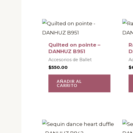
Quilted on pointe –
R
DANHUZ B951
D
Accesorios de Ballet
Ac
$
550.00
$
AÑADIR AL
CARRITO
Este