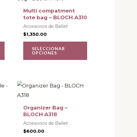
página
página
tiene
tiene
Multi compatment
de
de
múltiples
múltiples
tote bag – BLOCH A310
producto
producto
variantes.
variantes.
Accesorios de Ballet
$
1,350.00
Las
Las
opciones
opciones
SELECCIONAR
OPCIONES
se
se
pueden
pueden
elegir
elegir
en
en
Este
la
la
producto
página
página
tiene
Organizer Bag –
de
de
múltiples
BLOCH A318
producto
producto
variantes.
Accesorios de Ballet
$
600.00
Las