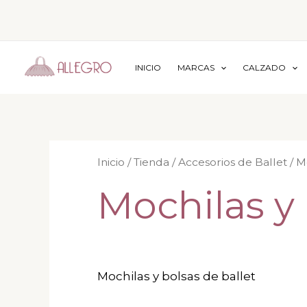
Ir
al
contenido
INICIO
MARCAS
CALZADO
Inicio
/
Tienda
/
Accesorios de Ballet
/ M
Mochilas y
Mochilas y bolsas de ballet