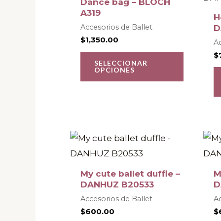
Dance bag – BLOCH
página
tiene
A319
H
de
múltiple
Accesorios de Ballet
D
product
$
1,350.00
variantes
Ac
$
Las
SELECCIONAR
OPCIONES
opcione
se
pueden
elegir
en
la
página
My cute ballet duffle –
M
de
DANHUZ B20533
D
product
Accesorios de Ballet
Ac
$
600.00
$