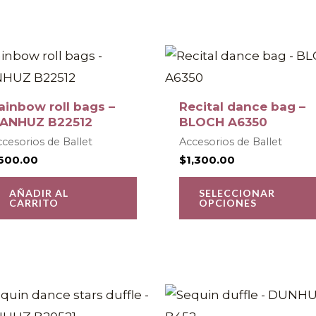
elegir
en
la
página
de
ainbow roll bags –
Recital dance bag –
producto
ANHUZ B22512
BLOCH A6350
cesorios de Ballet
Accesorios de Ballet
600.00
$
1,300.00
AÑADIR AL
SELECCIONAR
CARRITO
OPCIONES