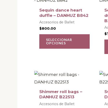
product
tiene
Sequin dance heart
S
múltiple
duffle – DANHUZ B842
d
B
variantes
Accesorios de Ballet
Ac
$
800.00
Las
$
opcione
SELECCIONAR
OPCIONES
se
pueden
elegir
en
la
página
de
Shimmer roll bags –
S
DANHUZ B22513
D
product
Accesorios de Ballet
Ac