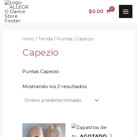
Ir
MAI
$
0.00
al
ME
contenido
Inicio
/
Tienda
/
Puntas
/ Capezio
Capezio
Puntas Capezio
Mostrando los 2 resultados
Este
Este
producto
producto
AGOTADO