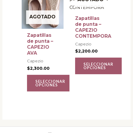
tiene
tiene
múltiples
múltiples
AGOTADO
Zapatillas
variantes.
variantes.
de punta –
CAPEZIO
Las
Las
Zapatillas
CONTEMPORA
opciones
opciones
de punta –
Capezio
CAPEZIO
se
se
$
2,200.00
AVA
pueden
pueden
Capezio
SELECCIONAR
elegir
elegir
OPCIONES
$
2,300.00
en
en
SELECCIONAR
la
la
OPCIONES
página
página
de
de
producto
producto