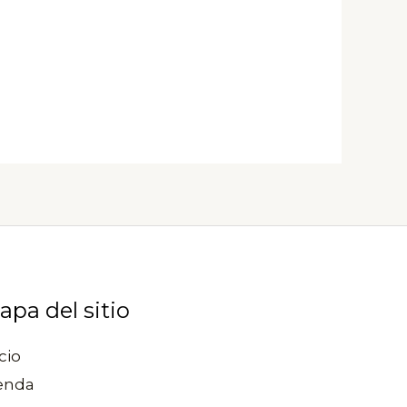
producto
producto
apa del sitio
cio
enda