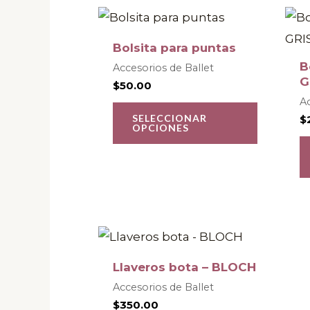
Este
product
Bolsita para puntas
tiene
B
Accesorios de Ballet
múltiple
G
$
50.00
variantes
Ac
SELECCIONAR
$
Las
OPCIONES
opcione
se
pueden
elegir
en
Este
la
product
Llaveros bota – BLOCH
página
tiene
Accesorios de Ballet
de
múltiple
$
350.00