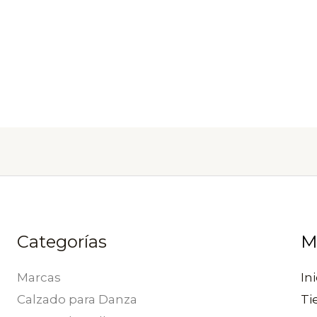
o
.
s
o
Categorías
M
Marcas
Ini
Calzado para Danza
Ti