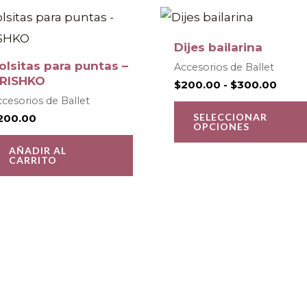
Rang
de
o
preci
Dijes bailarina
desd
$200
olsitas para puntas –
Accesorios de Ballet
hast
s
RISHKO
$
200.00
-
$
300.00
$300
.
cesorios de Ballet
SELECCIONAR
200.00
OPCIONES
s
AÑADIR AL
CARRITO
o
s