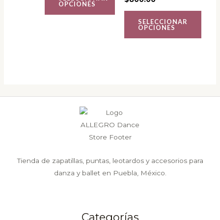
OPCIONES
en
en
SELECCIONAR
la
la
OPCIONES
página
página
de
de
producto
producto
Tienda de zapatillas, puntas, leotardos y accesorios para
danza y ballet en Puebla, México.
Categorías