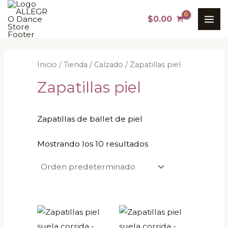
Ir
MAI
$
0.00
al
ME
contenido
Inicio
/
Tienda
/
Calzado
/ Zapatillas piel
Zapatillas piel
Zapatillas de ballet de piel
Mostrando los 10 resultados
Rango
Este
Este
de
producto
producto
precios: