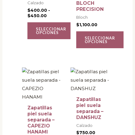
Calzado
BLOCH
se
se
PRECISION
$
400.00
-
$
450.00
pueden
pueden
Bloch
elegir
elegir
$
1,100.00
SELECCIONAR
en
en
OPCIONES
SELECCIONAR
la
la
OPCIONES
página
página
de
de
producto
producto
Este
Este
producto
producto
tiene
tiene
múltiples
múltiples
Zapatillas
variantes.
variantes.
piel suela
Zapatillas
separada –
Las
Las
piel suela
DANSHUZ
separada –
opciones
opciones
Calzado
CAPEZIO
se
se
HANAMI
$
750.00