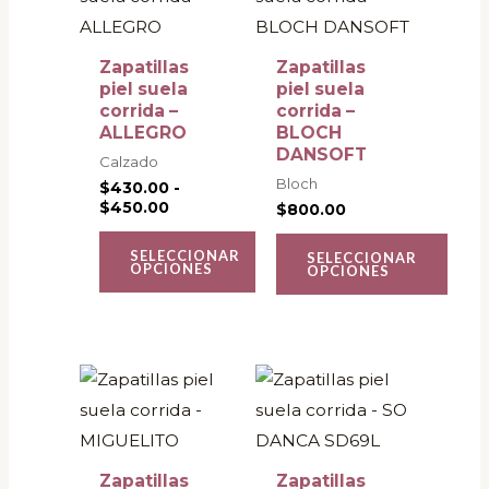
desde
tiene
tiene
$430.00
múltiples
múltiples
hasta
Zapatillas
Zapatillas
$450.00
variantes.
variantes.
piel suela
piel suela
corrida –
corrida –
Las
Las
ALLEGRO
BLOCH
opciones
opciones
DANSOFT
Calzado
se
se
Bloch
$
430.00
-
$
450.00
pueden
pueden
$
800.00
elegir
elegir
SELECCIONAR
SELECCIONAR
en
en
OPCIONES
OPCIONES
la
la
página
página
de
de
Este
Este
producto
producto
producto
producto
tiene
tiene
múltiples
múltiples
Zapatillas
Zapatillas