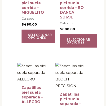
variantes.
variantes.
piel suela
piel suela
corrida –
corrida – SO
Las
Las
MIGUELITO
DANCA
opciones
opciones
SD69L
Calzado
se
se
Calzado
$
480.00
pueden
pueden
$
600.00
SELECCIONAR
elegir
elegir
OPCIONES
SELECCIONAR
en
en
OPCIONES
la
la
página
página
de
de
Rango
Este
Este
producto
producto
de
producto
producto
precios:
desde
tiene
tiene
$400.00
múltiples
múltiples
hasta
Zapatillas
$450.00
variantes.
variantes.
piel suela
Zapatillas
separada –
Las
Las
piel suela
ALLEGRO
separada –
opciones
opciones