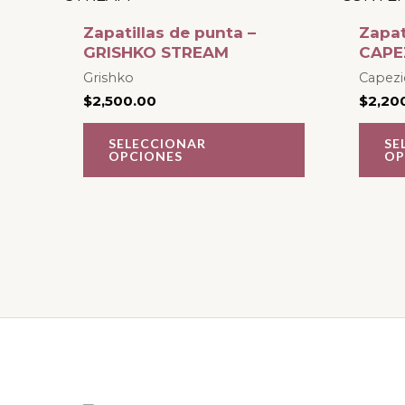
tiene
Zapatillas de punta –
Zapat
múltiples
GRISHKO STREAM
CAPE
variantes.
Grishko
Capezi
$
2,500.00
$
2,20
Las
opciones
SELECCIONAR
SE
OPCIONES
OP
se
pueden
elegir
en
la
página
de
producto