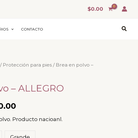
$
0.00
Busca
RIOS
CONTACTO
/
Protección para pies
/ Brea en polvo –
Rango
de
lvo – ALLEGRO
precios:
0.00
desde
lvo. Producto nacioanl.
$150.00
Grande