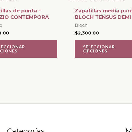
tiene
illas de punta –
Zapatillas media pun
múltiples
ZIO CONTEMPORA
BLOCH TENSUS DEMI
variantes.
o
Bloch
0.00
$
2,300.00
Las
opciones
LECCIONAR
SELECCIONAR
CIONES
OPCIONES
se
pueden
elegir
en
la
página
de
producto
Categorías
M