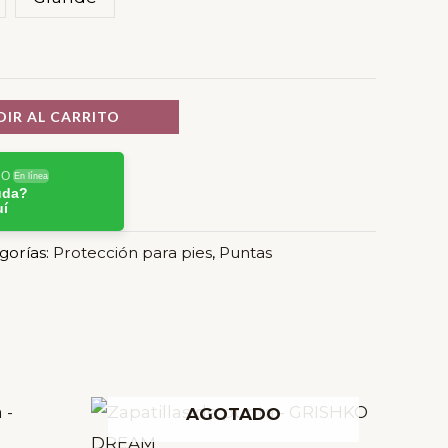
hasta
$200.00
IR AL CARRITO
RO
En línea
uda?
uí
gorías:
Protección para pies
,
Puntas
Este
Este
AGOTADO
producto
producto