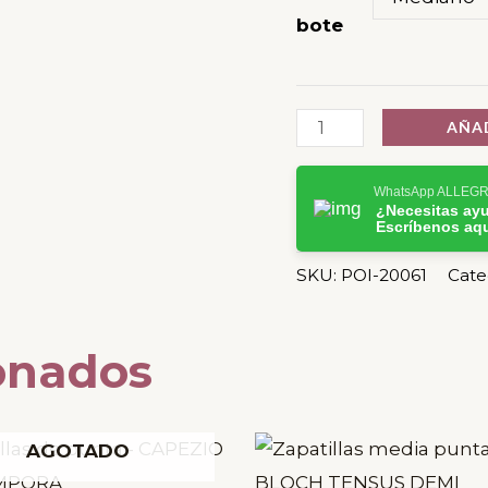
bote
AÑAD
WhatsApp ALLEG
¿Necesitas ay
Escríbenos aq
SKU:
POI-20061
Cate
onados
Este
AGOTADO
producto