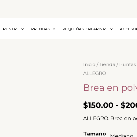
PUNTAS
PRENDAS
PEQUEÑAS BAILARINAS
ACCESO
Brea
Inicio
/
Tienda
/
Puntas
ALLEGRO
en
polvo
Brea en po
-
ALLEGRO
$
150.00
-
$
20
cantidad
ALLEGRO. Brea en po
Tamaño
Mediano