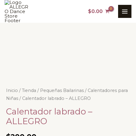
Ir
MAI
$
0.00
al
ME
contenido
Calentador
Inicio
/
Tienda
/
Pequeñas Bailarinas
/
Calentadores para
Niñas
/ Calentador labrado – ALLEGRO
labrado
-
Calentador labrado –
ALLEGRO
ALLEGRO
cantidad