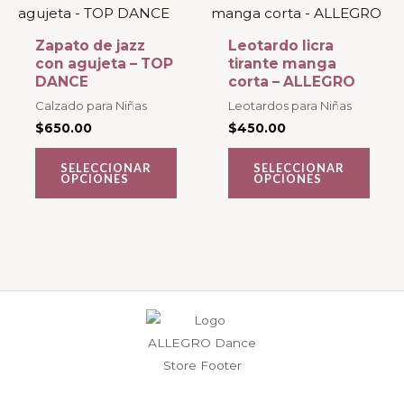
página
página
producto
producto
de
de
tiene
tiene
Zapato de jazz
Leotardo licra
producto
producto
múltiples
múltiples
con agujeta – TOP
tirante manga
DANCE
corta – ALLEGRO
variantes.
variantes.
Calzado para Niñas
Leotardos para Niñas
Las
Las
$
650.00
$
450.00
opciones
opciones
se
se
SELECCIONAR
SELECCIONAR
OPCIONES
OPCIONES
pueden
pueden
elegir
elegir
en
en
la
la
página
página
de
de
producto
producto