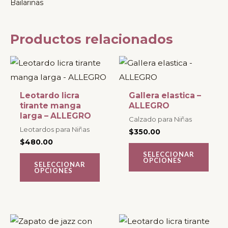
Bailarinas
Productos relacionados
Este
Este
producto
producto
tiene
tiene
Leotardo licra
Gallera elastica –
múltiples
múltiples
tirante manga
ALLEGRO
larga – ALLEGRO
variantes.
variantes.
Calzado para Niñas
Leotardos para Niñas
$
350.00
Las
Las
$
480.00
opciones
opciones
SELECCIONAR
OPCIONES
se
se
SELECCIONAR
OPCIONES
pueden
pueden
elegir
elegir
en
en
la
la
Este
Este