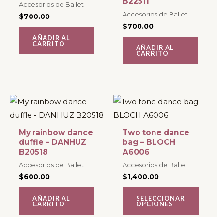
B22511
Accesorios de Ballet
Accesorios de Ballet
$
700.00
$
700.00
AÑADIR AL
CARRITO
AÑADIR AL
CARRITO
Este
producto
tiene
My rainbow dance
Two tone dance
múltiples
duffle – DANHUZ
bag – BLOCH
B20518
A6006
variantes.
Accesorios de Ballet
Accesorios de Ballet
Las
$
600.00
$
1,400.00
opciones
se
AÑADIR AL
SELECCIONAR
CARRITO
OPCIONES
pueden