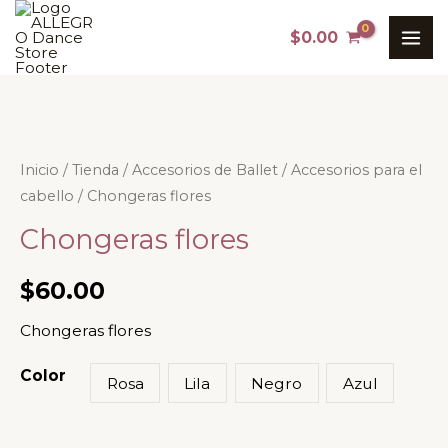
Ir
MAI
$
0.00
al
ME
contenido
Chongeras
Inicio
/
Tienda
/
Accesorios de Ballet
/
Accesorios para el
cabello
/ Chongeras flores
flores
cantidad
Chongeras flores
$
60.00
Chongeras flores
Color
Rosa
Lila
Negro
Azul