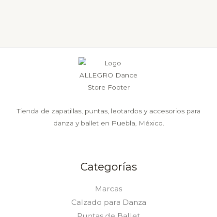
elegir
en
la
página
de
producto
Tienda de zapatillas, puntas, leotardos y accesorios para
danza y ballet en Puebla, México.
Categorías
Marcas
Calzado para Danza
Puntas de Ballet