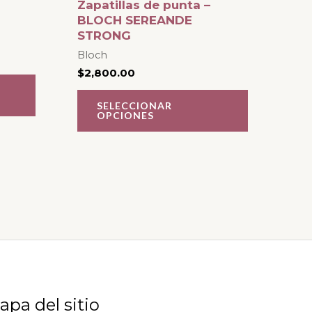
Zapatillas de punta –
múltiples
múltiples
BLOCH SEREANDE
STRONG
variantes.
variantes.
Bloch
Las
Las
$
2,800.00
opciones
opciones
se
se
SELECCIONAR
OPCIONES
pueden
pueden
elegir
elegir
en
en
la
la
página
página
de
de
producto
producto
apa del sitio