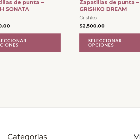
illas de punta –
Zapatillas de punta –
múltiples
H SONATA
GRISHKO DREAM
variantes.
Grishko
0.00
$
2,500.00
Las
opciones
LECCIONAR
SELECCIONAR
CIONES
OPCIONES
se
pueden
elegir
en
la
página
de
producto
Categorías
M