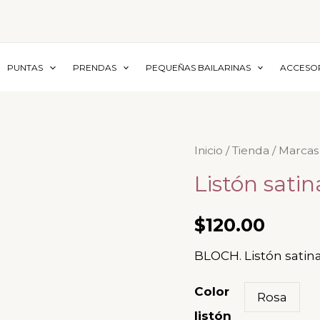
PUNTAS
PRENDAS
PEQUEÑAS BAILARINAS
ACCESO
Listón
Inicio
/
Tienda
/
Marcas
satinado
Listón sati
-
BLOCH
$
120.00
cantidad
BLOCH. Listón satin
Color
Rosa
listón