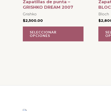
Zapatillas de punta –
Zapat
múltiples
GRISHKO DREAM 2007
BLOC
variantes.
Grishko
Bloch
$
2,500.00
$
2,80
Las
opciones
SELECCIONAR
SE
OPCIONES
OP
se
pueden
elegir
en
la
página
de
producto