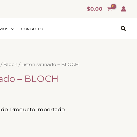
$
0.00
Busca
RIOS
CONTACTO
/
Bloch
/ Listón satinado – BLOCH
nado – BLOCH
ado. Producto importado.