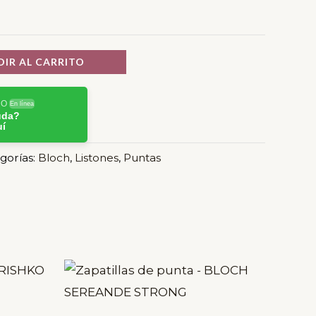
IR AL CARRITO
RO
En línea
uda?
uí
gorías:
Bloch
,
Listones
,
Puntas
Este
Este
producto
producto
tiene
tiene