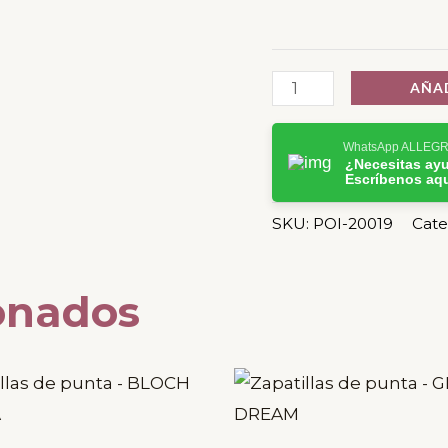
AÑAD
WhatsApp ALLEG
¿Necesitas ay
Escríbenos aq
SKU:
POI-20019
Cate
onados
Este
producto
tiene