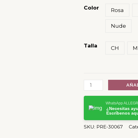
Color
Rosa
Nude
Talla
CH
M
AÑAD
WhatsApp ALLEG
¿Necesitas ay
Escríbenos aq
SKU:
PRE-30067
Cat