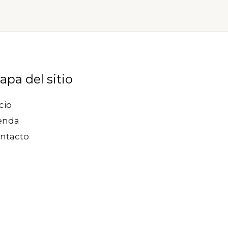
la
la
página
página
de
de
producto
producto
apa del sitio
cio
enda
ntacto