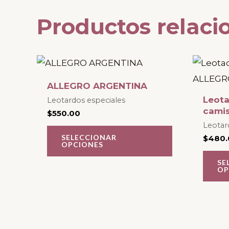
Productos relaci
Este
producto
ALLEGRO ARGENTINA
tiene
Leota
Leotardos especiales
múltiples
cami
$
550.00
variantes.
Leotar
SELECCIONAR
$
480.
Las
OPCIONES
opciones
SE
OP
se
pueden
elegir
en