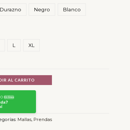
Durazno
Negro
Blanco
L
XL
IR AL CARRITO
RO
En línea
uda?
uí
egorías:
Mallas
,
Prendas