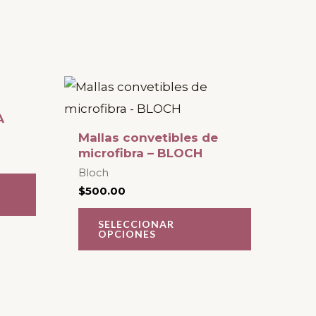
Este
Este
producto
producto
A
tiene
tiene
Mallas convetibles de
múltiples
múltiples
microfibra – BLOCH
variantes.
variantes.
Bloch
$
500.00
Las
Las
opciones
opciones
SELECCIONAR
OPCIONES
se
se
pueden
pueden
elegir
elegir
en
en