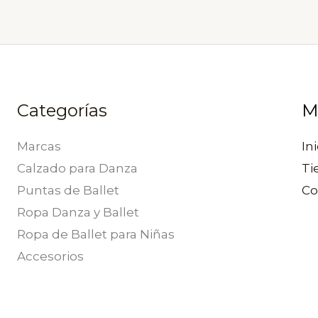
la
página
de
producto
Categorías
M
Marcas
Ini
Calzado para Danza
Ti
Puntas de Ballet
Co
Ropa Danza y Ballet
Ropa de Ballet para Niñas
Accesorios