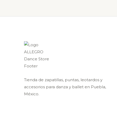
la
página
de
producto
Tienda de zapatillas, puntas, leotardos y
accesorios para danza y ballet en Puebla,
México.