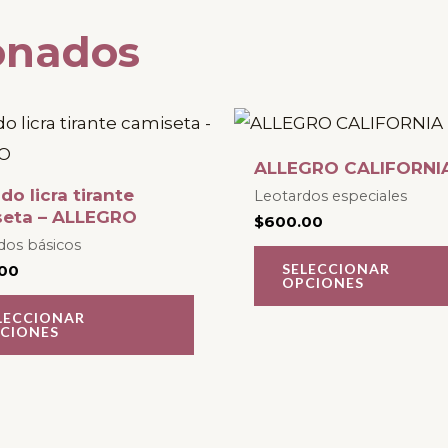
onados
Este
producto
ALLEGRO CALIFORNI
tiene
do licra tirante
Leotardos especiales
múltiples
seta – ALLEGRO
$
600.00
variantes.
dos básicos
SELECCIONAR
00
Las
OPCIONES
opciones
LECCIONAR
CIONES
se
pueden
elegir
en