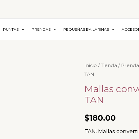
PUNTAS
PRENDAS
PEQUEÑAS BAILARINAS
ACCESO
Mallas
Inicio
/
Tienda
/
Prenda
TAN
convertibles
de
Mallas conve
microfibra
TAN
-
TAN
$
180.00
cantidad
TAN. Mallas converti