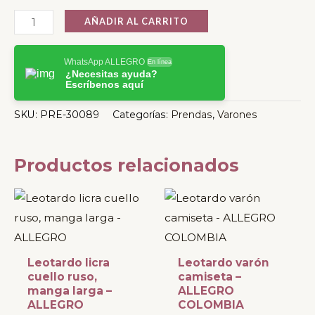
AÑADIR AL CARRITO
WhatsApp ALLEGRO
En línea
¿Necesitas ayuda?
Escríbenos aquí
SKU:
PRE-30089
Categorías:
Prendas
,
Varones
Productos relacionados
Este
Este
producto
producto
tiene
tiene
múltiples
múltiples
Leotardo licra
Leotardo varón
variantes.
variantes.
cuello ruso,
camiseta –
manga larga –
ALLEGRO
Las
Las
ALLEGRO
COLOMBIA