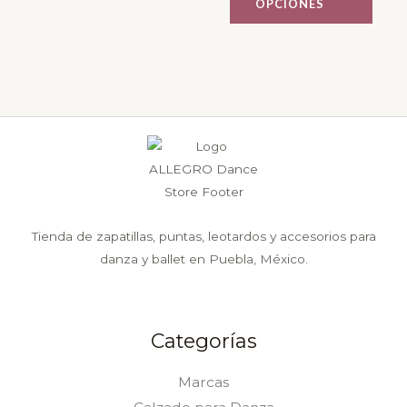
OPCIONES
en
en
la
la
página
página
de
de
producto
producto
Tienda de zapatillas, puntas, leotardos y accesorios para
danza y ballet en Puebla, México.
Categorías
Marcas