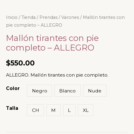
Mallón
Inicio
/
Tienda
/
Prendas
/
Varones
/ Mallón tirantes con
pie completo – ALLEGRO
tirantes
con
Mallón tirantes con pie
pie
completo – ALLEGRO
completo
-
$
550.00
ALLEGRO
ALLEGRO. Mallón tirantes con pie completo.
cantidad
Color
Negro
Blanco
Nude
Talla
CH
M
L
XL