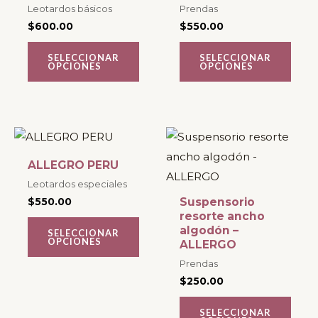
opciones
opciones
Leotardos básicos
Prendas
se
se
$
600.00
$
550.00
pueden
pueden
SELECCIONAR
SELECCIONAR
elegir
elegir
OPCIONES
OPCIONES
en
en
la
la
página
página
Este
Este
de
de
producto
producto
producto
producto
ALLEGRO PERU
tiene
tiene
Leotardos especiales
múltiples
múltiples
$
550.00
Suspensorio
variantes.
variantes.
resorte ancho
algodón –
SELECCIONAR
Las
Las
OPCIONES
ALLERGO
opciones
opciones
Prendas
se
se
$
250.00
pueden
pueden
SELECCIONAR
elegir
elegir