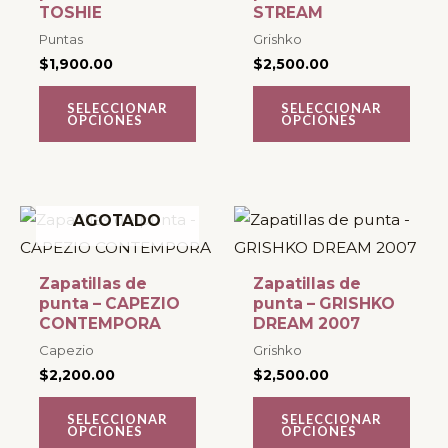
TOSHIE
STREAM
variantes.
variantes.
Puntas
Grishko
Las
Las
$
1,900.00
$
2,500.00
opciones
opciones
se
se
SELECCIONAR
SELECCIONAR
OPCIONES
OPCIONES
pueden
pueden
elegir
elegir
en
en
la
la
Este
Este
AGOTADO
página
página
producto
producto
de
de
tiene
tiene
Zapatillas de
Zapatillas de
producto
producto
múltiples
múltiples
punta – CAPEZIO
punta – GRISHKO
CONTEMPORA
DREAM 2007
variantes.
variantes.
Capezio
Grishko
Las
Las
$
2,200.00
$
2,500.00
opciones
opciones
se
se
SELECCIONAR
SELECCIONAR
OPCIONES
OPCIONES
pueden
pueden