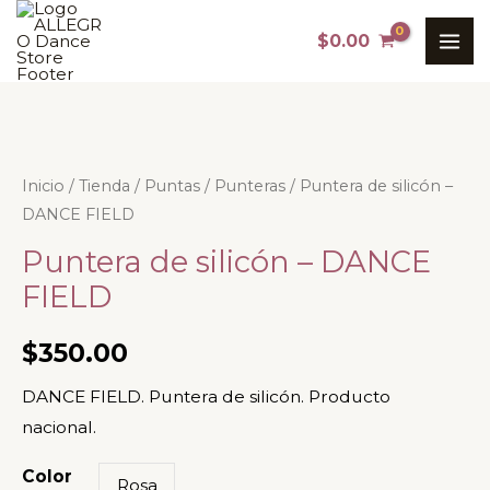
Ir
MAI
$
0.00
al
ME
contenido
Puntera
Inicio
/
Tienda
/
Puntas
/
Punteras
/ Puntera de silicón –
DANCE FIELD
de
silicón
Puntera de silicón – DANCE
-
FIELD
DANCE
FIELD
$
350.00
cantidad
DANCE FIELD. Puntera de silicón. Producto
nacional.
Color
Rosa