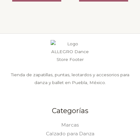
elegir
elegir
en
en
la
la
página
página
de
de
producto
producto
Tienda de zapatillas, puntas, leotardos y accesorios para
danza y ballet en Puebla, México.
Categorías
Marcas
Calzado para Danza