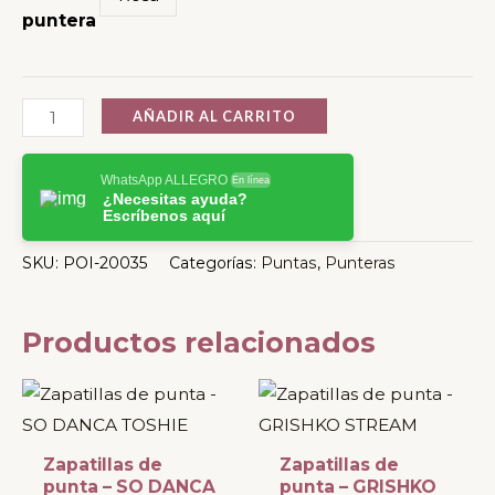
puntera
AÑADIR AL CARRITO
WhatsApp ALLEGRO
En línea
¿Necesitas ayuda?
Escríbenos aquí
SKU:
POI-20035
Categorías:
Puntas
,
Punteras
Productos relacionados
Este
Este
producto
producto
tiene
tiene
Zapatillas de
Zapatillas de
múltiples
múltiples
punta – SO DANCA
punta – GRISHKO