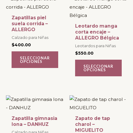
producto
producto
tiene
tiene
Zapatillas piel
múltiples
múltiples
suela corrida –
Leotardo manga
ALLERGO
variantes.
variantes.
corta encaje –
Calzado para Niñas
ALLEGRO Bélgica
Las
Las
$
400.00
Leotardos para Niñas
opciones
opciones
$
550.00
se
se
SELECCIONAR
OPCIONES
pueden
pueden
SELECCIONAR
OPCIONES
elegir
elegir
en
en
la
la
página
página
Este
Este
de
de
producto
producto
producto
producto
tiene
tiene
Zapatilla gimnasia
Zapato de tap
múltiples
múltiples
lona – DANHUZ
charol –
MIGUELITO
variantes.
variantes.
Calzado para Niñas