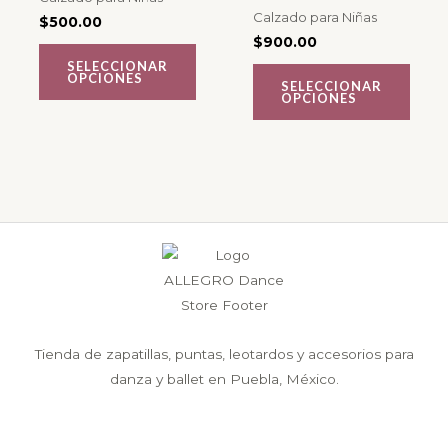
Calzado para Niñas
$
500.00
Las
Las
$
900.00
opciones
opciones
SELECCIONAR
OPCIONES
se
se
SELECCIONAR
OPCIONES
pueden
pueden
elegir
elegir
en
en
la
la
página
página
de
de
producto
producto
Tienda de zapatillas, puntas, leotardos y accesorios para
danza y ballet en Puebla, México.