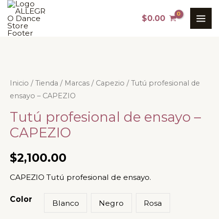
Ir
MAI
$
0.00
al
ME
contenido
Tutú
Inicio
/
Tienda
/
Marcas
/
Capezio
/ Tutú profesional de
ensayo – CAPEZIO
profesional
de
Tutú profesional de ensayo –
ensayo
CAPEZIO
-
CAPEZIO
$
2,100.00
cantidad
CAPEZIO Tutú profesional de ensayo.
Color
Blanco
Negro
Rosa