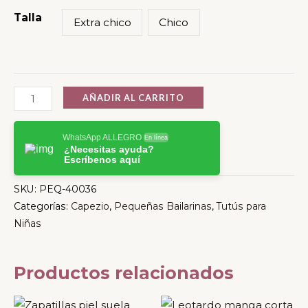
Talla
Extra chico
Chico
AÑADIR AL CARRITO
WhatsApp ALLEGRO
En línea
¿Necesitas ayuda?
Escríbenos aquí
SKU:
PEQ-40036
Categorías:
Capezio
,
Pequeñas Bailarinas
,
Tutús para
Niñas
Productos relacionados
Este
Este