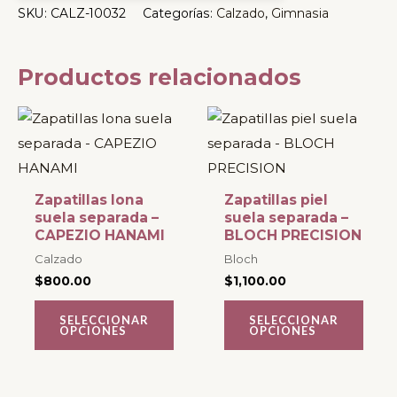
SKU:
CALZ-10032
Categorías:
Calzado
,
Gimnasia
Productos relacionados
Este
Este
producto
producto
tiene
tiene
múltiples
múltiples
Zapatillas lona
Zapatillas piel
variantes.
variantes.
suela separada –
suela separada –
CAPEZIO HANAMI
BLOCH PRECISION
Las
Las
Calzado
Bloch
opciones
opciones
$
800.00
$
1,100.00
se
se
pueden
pueden
SELECCIONAR
SELECCIONAR
OPCIONES
OPCIONES
elegir
elegir
en
en
la
la