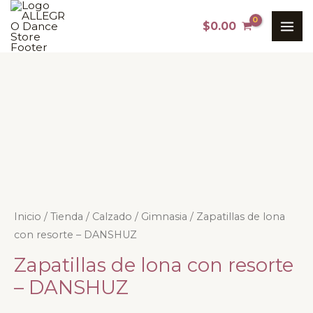
Ir
MAI
$
0.00
al
ME
contenido
Zapatillas
Inicio
/
Tienda
/
Calzado
/
Gimnasia
/ Zapatillas de lona
con resorte – DANSHUZ
de
lona
Zapatillas de lona con resorte
con
– DANSHUZ
resorte