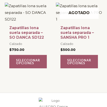
página
página
Este
Este
de
de
producto
producto
AGOTADO
producto
producto
tiene
tiene
múltiples
múltiples
Zapatillas lona
Zapatillas lona
variantes.
variantes.
suela separada –
suela separada –
SO DANCA SD122
SANSHA PRO 1
Las
Las
Calzado
Calzado
opciones
opciones
$
750.00
$
500.00
se
se
pueden
pueden
SELECCIONAR
SELECCIONAR
OPCIONES
OPCIONES
elegir
elegir
en
en
la
la
página
página
de
de
producto
producto