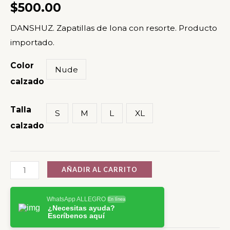
-
$
500.00
DANSHUZ
DANSHUZ. Zapatillas de lona con resorte. Producto
cantidad
importado.
Color
Nude
calzado
Talla
S
M
L
XL
calzado
AÑADIR AL CARRITO
WhatsApp ALLEGRO
En línea
¿Necesitas ayuda?
Escríbenos aquí