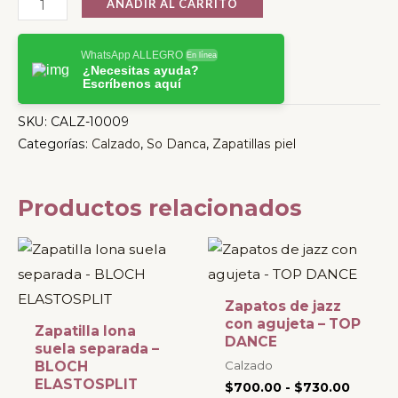
AÑADIR AL CARRITO
WhatsApp ALLEGRO
En línea
¿Necesitas ayuda?
Escríbenos aquí
SKU:
CALZ-10009
Categorías:
Calzado
,
So Danca
,
Zapatillas piel
Productos relacionados
Rango
Este
Este
de
producto
producto
precios
desde
tiene
tiene
Zapatos de jazz
$700.0
múltiples
múltiples
con agujeta – TOP
hasta
Zapatilla lona
$730.0
DANCE
variantes.
variantes.
suela separada –
Calzado
BLOCH
Las
Las
ELASTOSPLIT
$
700.00
-
$
730.00
opciones
opciones