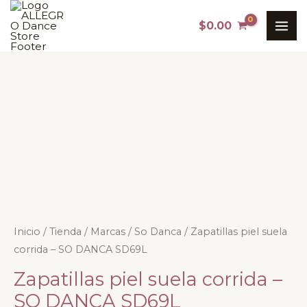
Ir
MAI
$
0.00
al
ME
contenido
Zapatillas
Inicio
/
Tienda
/
Marcas
/
So Danca
/ Zapatillas piel suela
corrida – SO DANCA SD69L
piel
suela
Zapatillas piel suela corrida –
corrida
SO DANCA SD69L