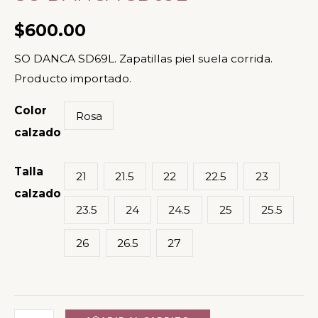
-
SO
$
600.00
DANCA
SO DANCA SD69L. Zapatillas piel suela corrida.
SD69L
Producto importado.
cantidad
Color
Rosa
calzado
Talla
21
21.5
22
22.5
23
calzado
23.5
24
24.5
25
25.5
26
26.5
27