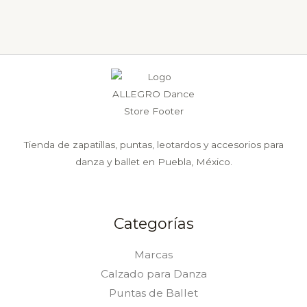
en
en
la
la
página
página
de
de
producto
producto
Tienda de zapatillas, puntas, leotardos y accesorios para
danza y ballet en Puebla, México.
Categorías
Marcas
Calzado para Danza
Puntas de Ballet