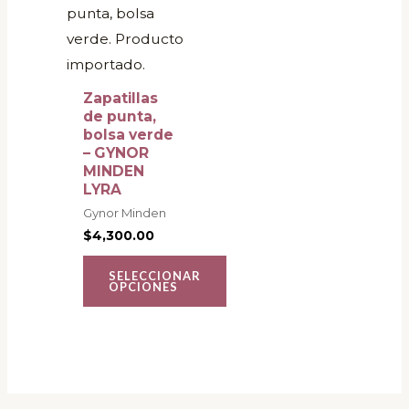
múltiples
variantes.
Las
opciones
Zapatillas
se
de punta,
bolsa verde
pueden
– GYNOR
elegir
MINDEN
LYRA
en
Gynor Minden
la
$
4,300.00
página
de
SELECCIONAR
OPCIONES
producto