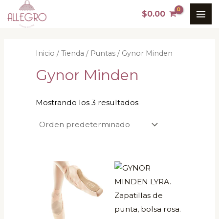
Ir
MAI
$
0.00
al
ME
contenido
Inicio
/
Tienda
/
Puntas
/ Gynor Minden
Gynor Minden
Mostrando los 3 resultados
Este
Este
producto
producto
tiene
tiene
múltiples
múltiples