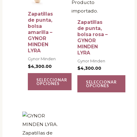
variantes.
variantes.
Las
Las
Zapatillas
opciones
opciones
de punta,
Zapatillas
bolsa
se
se
de punta,
amarilla –
bolsa rosa –
pueden
pueden
GYNOR
GYNOR
MINDEN
elegir
elegir
MINDEN
LYRA
LYRA
en
en
Gynor Minden
Gynor Minden
la
la
$
4,300.00
$
4,300.00
página
página
de
de
SELECCIONAR
SELECCIONAR
OPCIONES
OPCIONES
producto
producto
Este
producto
tiene