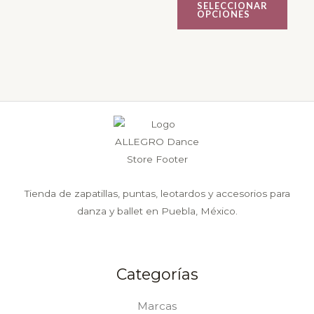
SELECCIONAR
elegir
elegir
OPCIONES
en
en
la
la
página
página
de
de
producto
producto
Tienda de zapatillas, puntas, leotardos y accesorios para
danza y ballet en Puebla, México.
Categorías
Marcas