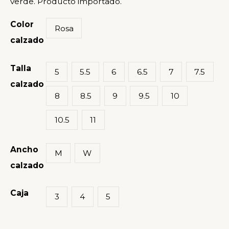
cantidad
verde. Producto importado.
Color
Rosa
calzado
Talla
5
5.5
6
6.5
7
7.5
calzado
8
8.5
9
9.5
10
10.5
11
Ancho
M
W
calzado
Caja
3
4
5