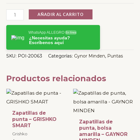
AÑADIR AL CARRITO
WhatsApp ALLEGRO
En línea
¿Necesitas ayuda?
Escríbenos aquí
SKU:
POI-20063
Categorías:
Gynor Minden
,
Puntas
Productos relacionados
Este
Este
producto
producto
tiene
tiene
Zapatillas de
múltiples
múltiples
punta – GRISHKO
Zapatillas de
SMART
variantes.
variantes.
punta, bolsa
Grishko
amarilla – GAYNOR
Las
Las