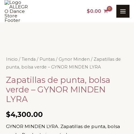
Ir
MAI
$
0.00
al
ME
contenido
Zapatillas
Inicio
/
Tienda
/
Puntas
/
Gynor Minden
/ Zapatillas de
punta, bolsa verde – GYNOR MINDEN LYRA
de
punta,
Zapatillas de punta, bolsa
bolsa
verde – GYNOR MINDEN
verde
LYRA
-
GYNOR
$
4,300.00
MINDEN
LYRA
GYNOR MINDEN LYRA. Zapatillas de punta, bolsa