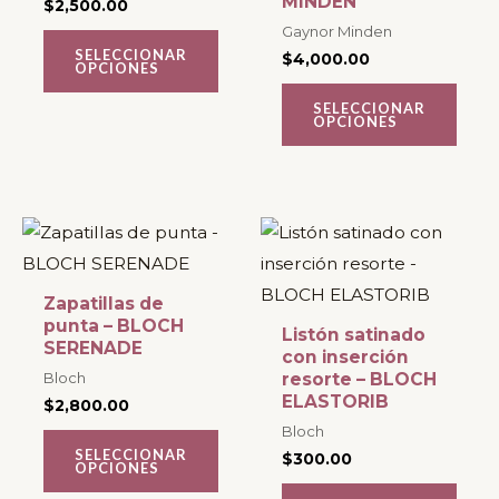
MINDEN
$
2,500.00
opciones
opciones
Gaynor Minden
se
se
SELECCIONAR
$
4,000.00
OPCIONES
pueden
pueden
SELECCIONAR
elegir
elegir
OPCIONES
en
en
la
la
página
página
Este
Este
de
de
producto
producto
producto
producto
tiene
tiene
Zapatillas de
múltiples
múltiples
punta – BLOCH
Listón satinado
SERENADE
variantes.
variantes.
con inserción
Bloch
resorte – BLOCH
Las
Las
ELASTORIB
$
2,800.00
opciones
opciones
Bloch
se
se
SELECCIONAR
$
300.00
OPCIONES
pueden
pueden