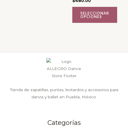
$
480.00
pueden
pueden
SELECCIONAR
elegir
elegir
OPCIONES
en
en
la
la
página
página
de
de
producto
producto
Tienda de zapatillas, puntas, leotardos y accesorios para
danza y ballet en Puebla, México.
Categorías