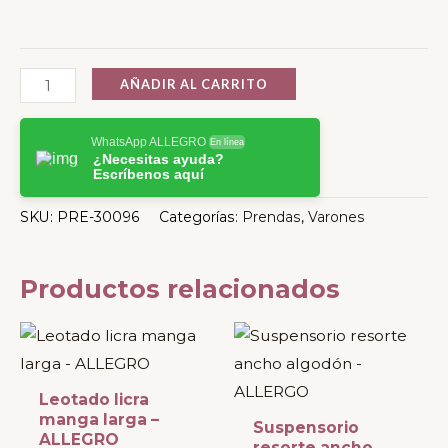
AÑADIR AL CARRITO
WhatsApp ALLEGRO
En línea
¿Necesitas ayuda?
Escríbenos aquí
SKU:
PRE-30096
Categorías:
Prendas
,
Varones
Productos relacionados
Este
Este
producto
producto
tiene
tiene
Leotado licra
múltiples
múltiples
manga larga –
Suspensorio
ALLEGRO
variantes.
variantes.
resorte ancho