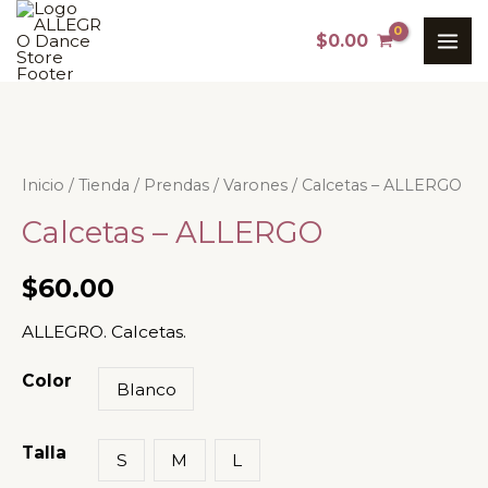
Ir
MAI
$
0.00
al
ME
contenido
Calcetas
Inicio
/
Tienda
/
Prendas
/
Varones
/ Calcetas – ALLERGO
-
Calcetas – ALLERGO
ALLERGO
cantidad
$
60.00
ALLEGRO. Calcetas.
Color
Blanco
Talla
S
M
L