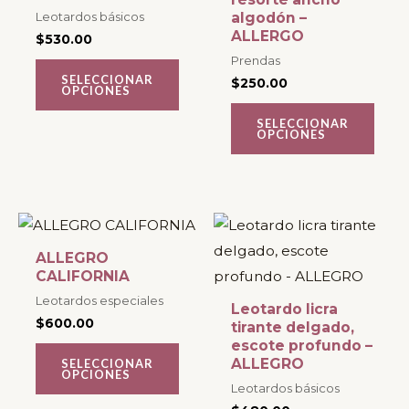
Leotardos básicos
algodón –
Las
Las
ALLERGO
$
530.00
opciones
opciones
Prendas
se
se
SELECCIONAR
$
250.00
OPCIONES
pueden
pueden
SELECCIONAR
elegir
elegir
OPCIONES
en
en
la
la
página
página
Este
Este
de
de
producto
producto
producto
producto
ALLEGRO
tiene
tiene
CALIFORNIA
múltiples
múltiples
Leotardos especiales
Leotardo licra
$
600.00
variantes.
variantes.
tirante delgado,
escote profundo –
Las
Las
ALLEGRO
SELECCIONAR
OPCIONES
opciones
opciones
Leotardos básicos
se
se