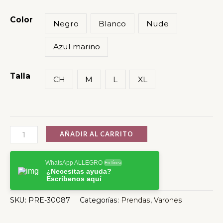
Color
Negro
Blanco
Nude
Azul marino
Talla
CH
M
L
XL
AÑADIR AL CARRITO
WhatsApp ALLEGRO
En línea
¿Necesitas ayuda?
Escríbenos aquí
SKU:
PRE-30087
Categorías:
Prendas
,
Varones