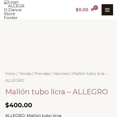
Ir
MAI
$
0.00
al
ME
contenido
Mallón
Inicio
/
Tienda
/
Prendas
/
Varones
/ Mallón tubo licra –
ALLEGRO
tubo
licra
Mallón tubo licra – ALLEGRO
-
ALLEGRO
$
400.00
cantidad
ALLEGRO. Mallón tubo licra.