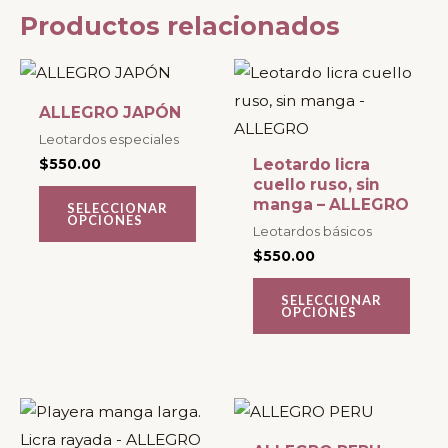
Productos relacionados
Este
Este
producto
producto
ALLEGRO JAPÓN
tiene
tiene
Leotardos especiales
múltiples
múltiples
$
550.00
Leotardo licra
variantes.
variantes.
cuello ruso, sin
manga – ALLEGRO
SELECCIONAR
Las
Las
OPCIONES
Leotardos básicos
opciones
opciones
$
550.00
se
se
pueden
pueden
SELECCIONAR
OPCIONES
elegir
elegir
en
en
la
la
página
página
Este
Este
de
de
producto
producto