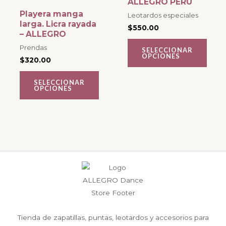
ALLEGRO PERU
producto
producto
tiene
tiene
Playera manga
Leotardos especiales
múltiples
múltiples
larga. Licra rayada
$
550.00
– ALLEGRO
variantes.
variantes.
Prendas
SELECCIONAR
Las
Las
OPCIONES
$
320.00
opciones
opciones
se
se
SELECCIONAR
OPCIONES
pueden
pueden
elegir
elegir
en
en
la
la
página
página
de
de
producto
producto
Tienda de zapatillas, puntas, leotardos y accesorios para