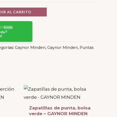
IR AL CARRITO
RO
En línea
uda?
uí
gorías:
Gaynor Minden
,
Gaynor Minden
,
Puntas
Este
Este
producto
producto
tiene
tiene
Zapatillas de punta, bolsa
múltiples
múltiples
verde – GAYNOR MINDEN