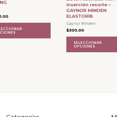
ONG
variantes.
inserción resorte –
GAYNOR MINDEN
Las
ELASTORIB
0.00
opciones
Gaynor Minden
se
LECCIONAR
$
300.00
CIONES
pueden
SELECCIONAR
elegir
OPCIONES
en
la
página
de
producto