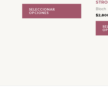
STR
variantes.
Bloch
SELECCIONAR
Las
OPCIONES
$
2,80
opciones
se
SE
OP
pueden
elegir
en
la
página
de
producto