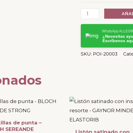
AÑAD
WhatsApp ALLEG
¿Necesitas ay
Escríbenos aq
SKU:
POI-20003
Cate
onados
Este
producto
tiene
illas de punta –
múltiples
H SEREANDE
Listón satinado con