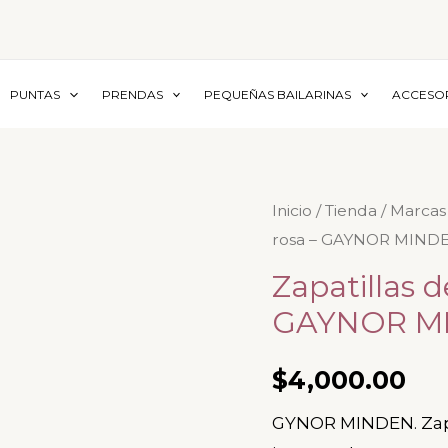
PUNTAS
PRENDAS
PEQUEÑAS BAILARINAS
ACCESO
Zapatillas
Inicio
/
Tienda
/
Marcas
rosa – GAYNOR MIND
de
punta,
Zapatillas d
bolsa
GAYNOR M
rosa
-
$
4,000.00
GAYNOR
GYNOR MINDEN. Zapat
MINDEN