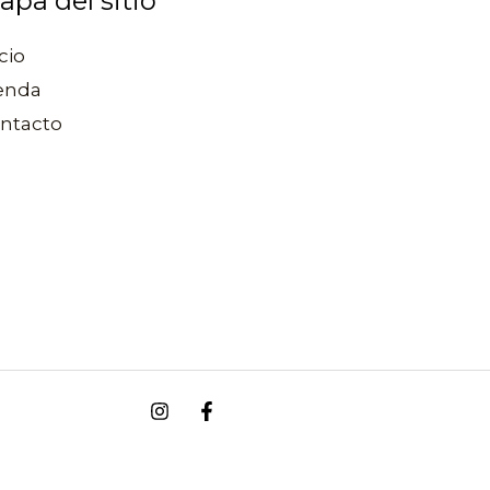
apa del sitio
cio
enda
ntacto