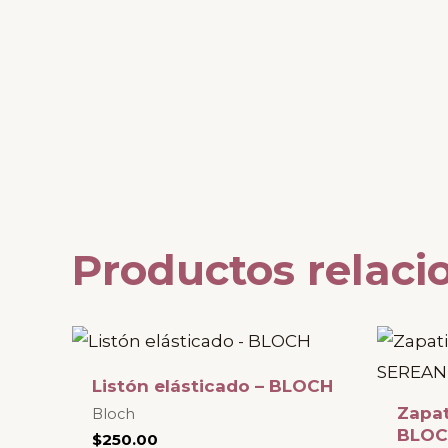
Productos relaci
Este
producto
Listón elásticado – BLOCH
tiene
Zapat
Bloch
múltiples
BLOC
$
250.00