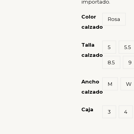
importado.
cantidad
Color
Rosa
calzado
Talla
5
5.5
calzado
8.5
9
Ancho
M
W
calzado
Caja
3
4