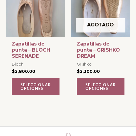
múltiples
múltiples
variantes.
variantes.
Las
Las
AGOTADO
opciones
opciones
se
se
Zapatillas de
Zapatillas de
punta – BLOCH
punta – GRISHKO
pueden
pueden
SERENADE
DREAM
elegir
elegir
Bloch
Grishko
en
en
$
2,800.00
$
2,300.00
la
la
página
página
SELECCIONAR
SELECCIONAR
OPCIONES
OPCIONES
de
de
producto
producto