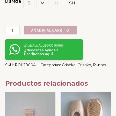
Dureza
S
M
H
SH
AÑADIR AL CARRITO
WhatsApp ALLEGRO
En línea
¿Necesitas ayuda?
Escríbenos aquí
SKU:
POI-20004
Categorías:
Grishko
,
Grishko
,
Puntas
Productos relacionados
Este
Este
producto
producto
tiene
tiene