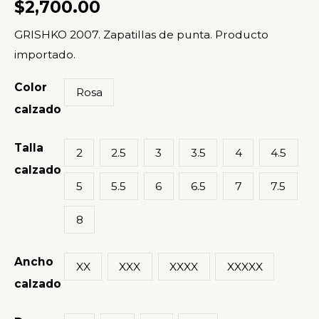
$
2,700.00
cantidad
GRISHKO 2007. Zapatillas de punta. Producto
importado.
Color
Rosa
calzado
Talla
2
2.5
3
3.5
4
4.5
calzado
5
5.5
6
6.5
7
7.5
8
Ancho
XX
XXX
XXXX
XXXXX
calzado