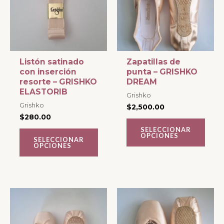
múltiples
múltiples
variantes.
variantes.
Las
Las
opciones
opciones
se
se
Listón satinado
Zapatillas de
con inserción
punta – GRISHKO
pueden
pueden
resorte – GRISHKO
DREAM
elegir
elegir
ELASTORIB
Grishko
en
en
Grishko
$
2,500.00
la
la
$
280.00
página
página
SELECCIONAR
OPCIONES
SELECCIONAR
de
de
OPCIONES
producto
producto
Este
Este
producto
producto
tiene
tiene