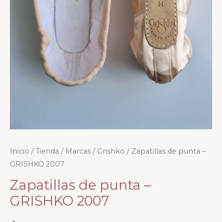
Zapatillas
Inicio
/
Tienda
/
Marcas
/
Grishko
/ Zapatillas de punta –
GRISHKO 2007
de
punta
Zapatillas de punta –
-
GRISHKO 2007
GRISHKO
2007